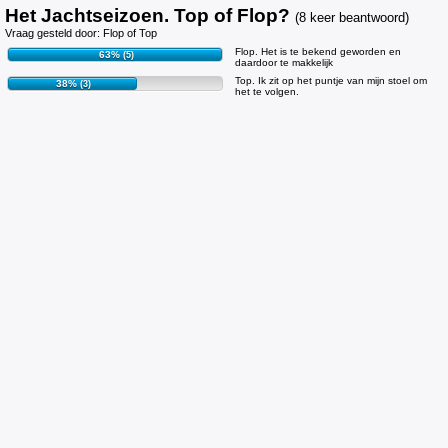
Het Jachtseizoen. Top of Flop?
(8 keer beantwoord)
Vraag gesteld door: Flop of Top
Flop. Het is te bekend geworden en
63%
(5)
daardoor te makkelijk
Top. Ik zit op het puntje van mijn stoel om
38%
(3)
het te volgen.