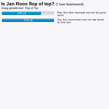
Is Jan Roos flop of top?
(7 keer beantwoord)
Vraag gesteld door: Flop of Top
Flop: Een klein mannetje met een (te) grote
43%
(3)
mond
Top: Een voorvechter voor het vrije woord.
57%
(4)
Je Suis Jan!