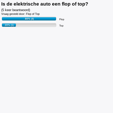
Is de elektrische auto een flop of top?
(5 keer beantwoord)
Vraag gesteld door: Flop of Top
80%
(4)
Flop
20%
(1)
Top