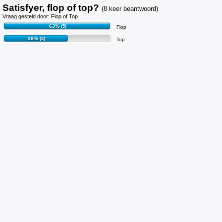
Satisfyer, flop of top?
(8 keer beantwoord)
Vraag gesteld door: Flop of Top
63%
(5)
Flop
38%
(3)
Top