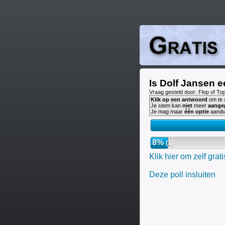
Is Dolf Jansen e
Vraag gesteld door: Flop of To
Klik op een antwoord
om te 
Je stem kan
niet
meer
aange
Je mag maar
één optie
aandu
8%
(1)
Klik hier om zelf grat
Deze poll insluiten