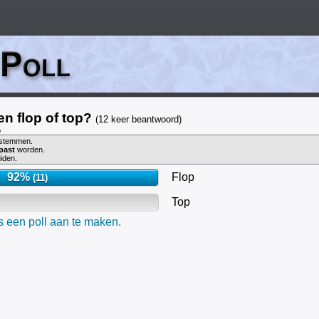
en flop of top?
(12 keer beantwoord)
p
stemmen.
past
worden.
iden.
92%
Flop
(11)
Top
is een poll aan te maken.