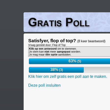
Satisfyer, flop of top?
(8 keer beantwoord)
Vraag gesteld door: Flop of Top
Klik op een antwoord
om te stemmen.
Je stem kan
niet
meer
aangepast
worden.
Je mag maar
één optie
aanduiden.
63%
(5)
38%
(3)
Klik hier om zelf gratis een poll aan te maken.
Deze poll insluiten