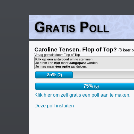
Caroline Tensen. Flop of Top?
(8 keer 
Vraag gesteld door: Flop of Top
Klik op een antwoord
om te stemmen.
Je stem kan
niet
meer
aangepast
worden.
Je mag maar
één optie
aanduiden.
25%
(2)
75%
(6)
Klik hier om zelf gratis een poll aan te maken.
Deze poll insluiten